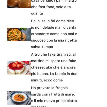
casa persino i panini: altro
che fast food, solo alta
qualità
Pollo, se lo fai come dico
io non delude mai: diventa
croccante come non mai e
succoso con la mia ricetta
salva-tempo
Altro che fake tiramisù, al
mattino mi sparo una fake
cheesecake che è ancora
più buona. La faccio in due
minuti, ecco come
Ho provato la fregola
sarda con i frutti di mare,
è il mio nuovo primo piatto