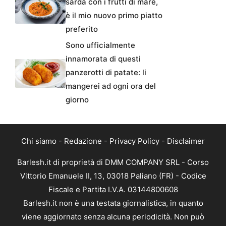
sarda con i frutti di mare,
è il mio nuovo primo piatto
preferito
Sono ufficialmente
innamorata di questi
panzerotti di patate: li
mangerei ad ogni ora del
giorno
Chi siamo
-
Redazione
-
Privacy Policy
-
Disclaimer
Barlesh.it di proprietà di DMM COMPANY SRL - Corso
Vittorio Emanuele II, 13, 03018 Paliano (FR) - Codice
Fiscale e Partita I.V.A. 03144800608
Barlesh.it non è una testata giornalistica, in quanto
viene aggiornato senza alcuna periodicità. Non può