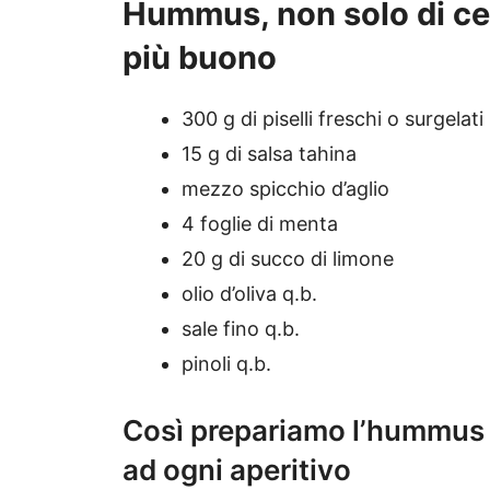
Hummus, non solo di ceci
più buono
300 g di piselli freschi o surgelati
15 g di salsa tahina
mezzo spicchio d’aglio
4 foglie di menta
20 g di succo di limone
olio d’oliva q.b.
sale fino q.b.
pinoli q.b.
Così prepariamo l’hummus di
ad ogni aperitivo