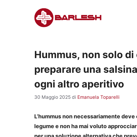
Vai
al
contenuto
Hummus, non solo di c
preparare una salsina
ogni altro aperitivo
30 Maggio 2025
di
Emanuela Toparelli
L’hummus non necessariamente deve es
legume e non ha mai voluto approcciare 
per una soluzione alternativa che prev