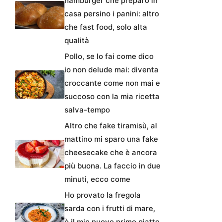
hamburger che preparo in
casa persino i panini: altro
che fast food, solo alta
qualità
Pollo, se lo fai come dico
io non delude mai: diventa
croccante come non mai e
succoso con la mia ricetta
salva-tempo
Altro che fake tiramisù, al
mattino mi sparo una fake
cheesecake che è ancora
più buona. La faccio in due
minuti, ecco come
Ho provato la fregola
sarda con i frutti di mare,
è il mio nuovo primo piatto