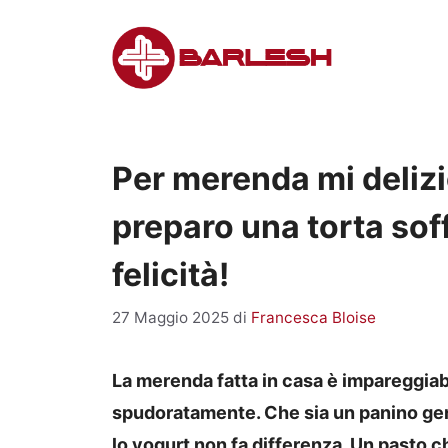
Vai
al
contenuto
Per merenda mi delizio
preparo una torta sof
felicità!
27 Maggio 2025
di
Francesca Bloise
La merenda fatta in casa è impareggia
spudoratamente. Che sia un panino genu
lo yogurt non fa differenza. Un pasto c