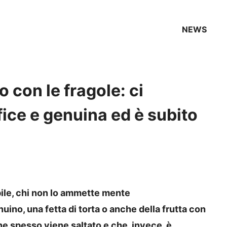
NEWS
 con le fragole: ci
fice e genuina ed è subito
bile, chi non lo ammette mente
ino, una fetta di torta o anche della frutta con
he spesso viene saltato e che, invece, è