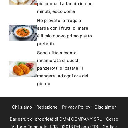
più buona. La faccio in due
minuti, ecco come
Ho provato la fregola
sarda con i frutti di mare,
è il mio nuovo primo piatto
preferito
Sono ufficialmente
innamorata di questi
panzerotti di patate: li
mangerei ad ogni ora del
giorno
Chi siamo
-
Redazione
-
Privacy Policy
-
Disclaimer
Barlesh.it di proprietà di DMM COMPANY SRL - Corso
Vittorio Emanuele II, 13, 03018 Paliano (FR) - Codice