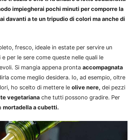
modo impiegherai pochi minuti per comporre la
i davanti a te un tripudio di colori ma anche di
eto, fresco, ideale in estate per servire un
i e per le sere come queste nelle quali le
evoli. Si mangia appena pronta
accompagnata
la come meglio desidera. Io, ad esempio, oltre
dori, ho scelto di mettere le
olive nere,
dei pezzi
nte vegetariana
che tutti possono gradire. Per
la
mortadella a cubetti.