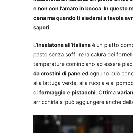
e non con l’amaro in bocca. In questo 
cena ma quando ti siederai a tavola avra
sapori.
L’
insalatona all’italiana
è un piatto compl
pasto senza soffrire la calura dei fornell
temperature cominciano ad essere piac
da crostini di pane
ed ognuno può condir
alla lattuga verde, alla rucola e ai pomo
di
formaggio
e
pistacchi
. Ottima
varia
arricchirla si può aggiungere anche del