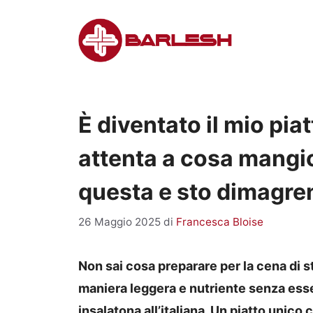
Vai
al
contenuto
È diventato il mio pi
attenta a cosa mangio
questa e sto dimagren
26 Maggio 2025
di
Francesca Bloise
Non sai cosa preparare per la cena di s
maniera leggera e nutriente senza esse
insalatona all’italiana. Un piatto unico 