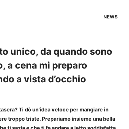
NEWS
atto unico, da quando sono
, a cena mi preparo
do a vista d’occhio
tasera? Ti dò un’idea veloce per mangiare in
re troppo triste. Prepariamo insieme una bella
che ti sazia e che ti fa andare a letto soddisfatta