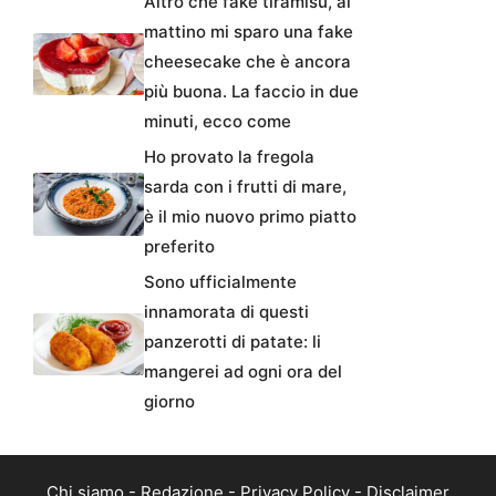
Altro che fake tiramisù, al
mattino mi sparo una fake
cheesecake che è ancora
più buona. La faccio in due
minuti, ecco come
Ho provato la fregola
sarda con i frutti di mare,
è il mio nuovo primo piatto
preferito
Sono ufficialmente
innamorata di questi
panzerotti di patate: li
mangerei ad ogni ora del
giorno
Chi siamo
-
Redazione
-
Privacy Policy
-
Disclaimer