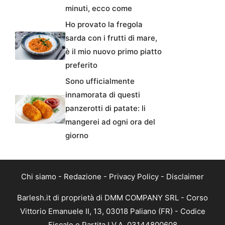
minuti, ecco come
Ho provato la fregola
sarda con i frutti di mare,
è il mio nuovo primo piatto
preferito
Sono ufficialmente
innamorata di questi
panzerotti di patate: li
mangerei ad ogni ora del
giorno
Chi siamo
-
Redazione
-
Privacy Policy
-
Disclaimer
Barlesh.it di proprietà di DMM COMPANY SRL - Corso
Vittorio Emanuele II, 13, 03018 Paliano (FR) - Codice
Fiscale e Partita I.V.A. 03144800608