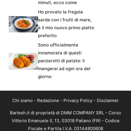
minuti, ecco come
Ho provato la fregola
sarda con i frutti di mare,
è il mio nuovo primo piatto
preferito
Sono ufficialmente
innamorata di questi
panzerotti di patate: li
mangerei ad ogni ora del
giorno
Chi siamo
-
Redazione
-
Privacy Policy
-
Disclaimer
Barlesh.it di proprietà di DMM COMPANY SRL - Corso
Vittorio Emanuele II, 13, 03018 Paliano (FR) - Codice
Fiscale e Partita I.V.A. 03144800608