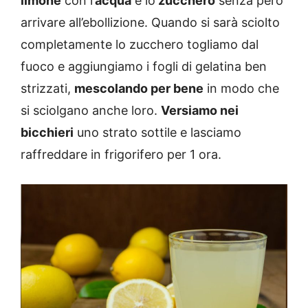
limone
con l’
acqua
e lo
zucchero
senza però
arrivare all’ebollizione. Quando si sarà sciolto
completamente lo zucchero togliamo dal
fuoco e aggiungiamo i fogli di gelatina ben
strizzati,
mescolando per bene
in modo che
si sciolgano anche loro.
Versiamo nei
bicchieri
uno strato sottile e lasciamo
raffreddare in frigorifero per 1 ora.