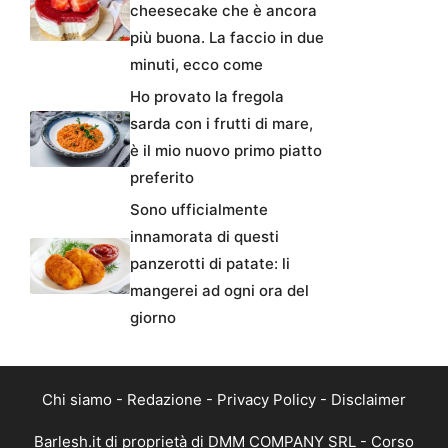
cheesecake che è ancora
più buona. La faccio in due
minuti, ecco come
Ho provato la fregola
sarda con i frutti di mare,
è il mio nuovo primo piatto
preferito
Sono ufficialmente
innamorata di questi
panzerotti di patate: li
mangerei ad ogni ora del
giorno
Chi siamo
-
Redazione
-
Privacy Policy
-
Disclaimer
Barlesh.it di proprietà di DMM COMPANY SRL - Corso