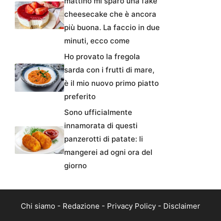
mattino mi sparo una fake
cheesecake che è ancora
più buona. La faccio in due
minuti, ecco come
Ho provato la fregola
sarda con i frutti di mare,
è il mio nuovo primo piatto
preferito
Sono ufficialmente
innamorata di questi
panzerotti di patate: li
mangerei ad ogni ora del
giorno
Chi siamo
-
Redazione
-
Privacy Policy
-
Disclaimer