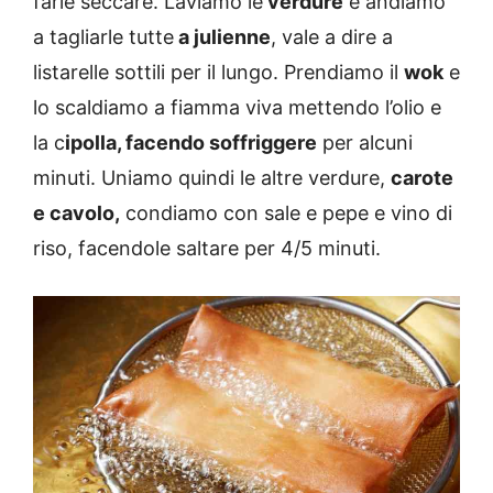
farle seccare. Laviamo le
verdure
e andiamo
a tagliarle tutte
a julienne
, vale a dire a
listarelle sottili per il lungo. Prendiamo il
wok
e
lo scaldiamo a fiamma viva mettendo l’olio e
la c
ipolla, facendo soffriggere
per alcuni
minuti. Uniamo quindi le altre verdure,
carote
e cavolo,
condiamo con sale e pepe e vino di
riso, facendole saltare per 4/5 minuti.