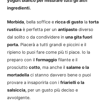
yogurt bianco per misurare tutti gli altri
ingredienti.
Morbida
, bella soffice e
ricca di gusto
la
torta
rustica
è perfetta per un
antipasto
diverso
dal solito o da condividere in
una gita fuori
porta.
Piacerà a tutti grandi e piccini e il
ripieno lo puoi fare come più ti piace. Io la
preparo con il
formaggio
filante e il
prosciutto
cotto
, ma anche il
salame o la
mortadella
ci stanno davvero bene o puoi
provare a insaporirla con i
friarielli o la
salsiccia,
per un gusto più deciso e
avvolgente.